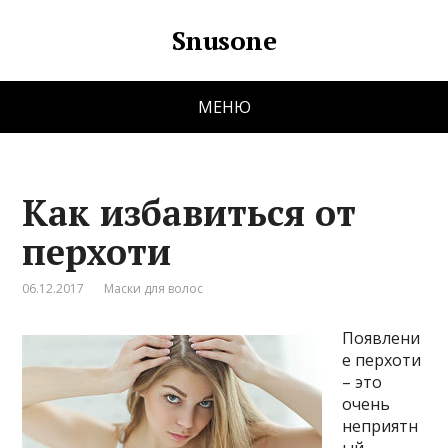
Snusone
МЕНЮ
Как избавиться от
перхоти
06.12.2017
Маски для волос
Появлени
е перхоти
– это
очень
неприятн