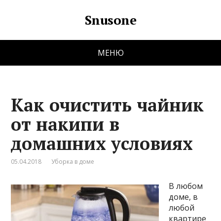
Snusone
МЕНЮ
Как очистить чайник
от накипи в
домашних условиях
05.04.2018
Уборка в доме
В любом
доме, в
любой
квартире