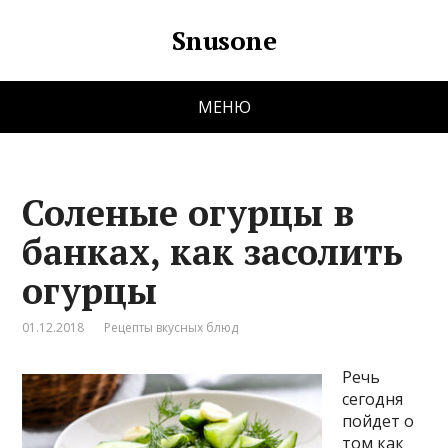
Snusone
МЕНЮ
Соленые огурцы в
банках, как засолить
огурцы
01.12.2018
Рецепты вкусных блюд
Речь
сегодня
пойдет о
том как