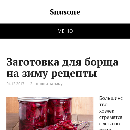
Snusone
МЕНЮ
Заготовка для борща
на зиму рецепты
04.12.2017
Заготовки на зиму
Большинс
тво
хозяек
стремятся
с лета по